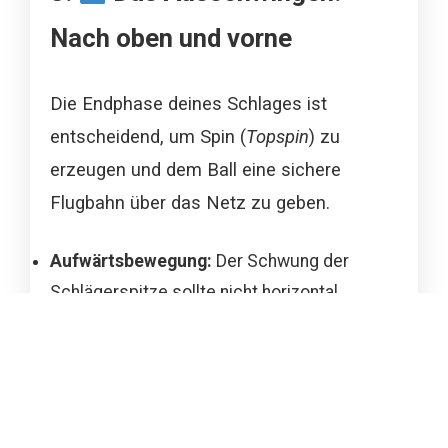
Nach oben und vorne
Die Endphase deines Schlages ist
entscheidend, um Spin (
Topspin
) zu
erzeugen und dem Ball eine sichere
Flugbahn über das Netz zu geben.
Aufwärtsbewegung:
Der Schwung der
Schlägerspitze sollte nicht horizontal,
sondern
von unten nach oben
erfolgen.
Dies erzeugt den nötigen
Topspin
, damit der
Ball im Feld landet.
Hoher Abschluss:
Beende den
Swing
, indem
du den Schläger über die